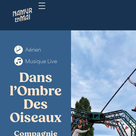
Aérien
Musique Live
Dans
l’Ombre
Des
Oiseaux
Compagnie