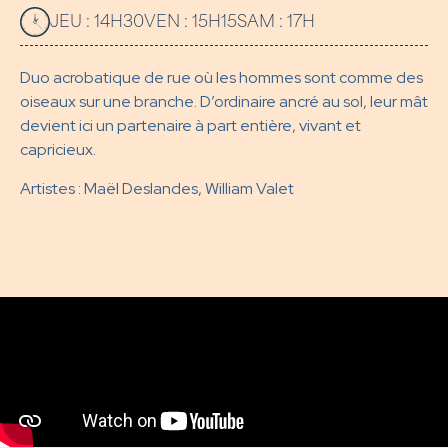
JEU : 14H30
VEN : 15H15
SAM : 17H
Duo acrobatique de rue où les hommes sont comme des
oiseaux sur une branche. D’ordinaire ancré au sol, leur mât
devient ici un partenaire à part entière, vivant et
capricieux.
Artistes : Maël Deslandes, William Valet