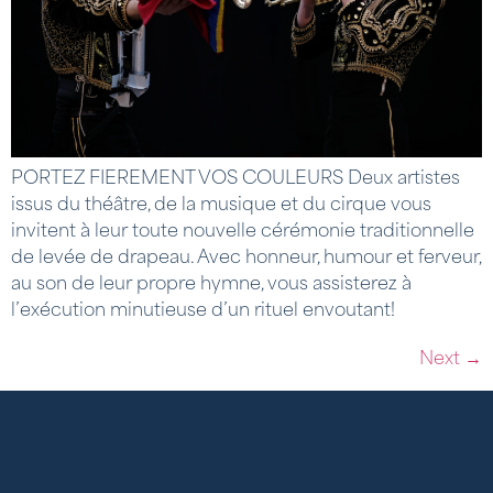
PORTEZ FIEREMENT VOS COULEURS Deux artistes
issus du théâtre, de la musique et du cirque vous
invitent à leur toute nouvelle cérémonie traditionnelle
de levée de drapeau. Avec honneur, humour et ferveur,
au son de leur propre hymne, vous assisterez à
l’exécution minutieuse d’un rituel envoutant!
Next
→