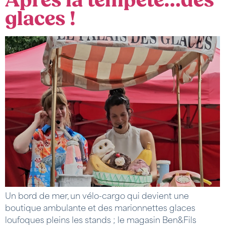
Après la tempête…des
glaces !
Un bord de mer, un vélo-cargo qui devient une
boutique ambulante et des marionnettes glaces
loufoques pleins les stands ; le magasin Ben&Fils